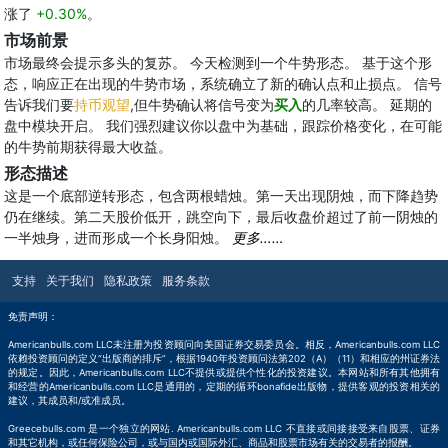
涨了
+0.30%
。
市场前景
市场最终会提示多头的复苏。 今天检测到一个牛势形态。 基于这个形
态，响应正在出现的牛势市场，系统确立了新的确认点和止损点。 信号
告诉我们要
持币观望
,但牛势确认将信号变为
买入
的几率较高。 延期的
盘中模块开启。 我们强烈建议你以盘中为基础，跟踪价格变化，在可能
的牛势前期获得最大收益。
形态描述
这是一个底部逆转形态，包含两根蜡烛。第一天出现阴烛，而下降趋势
仍在继续。第二天股价低开，跳空向下，最后收盘价超过了前一阴烛的
一半烛身，进而形成一个长身阳烛。
更多……
支持
关于我们
隐私政策
服务条款
免责声明：
Americanbulls.com LLC未注册为投资顾问向美国证券交易委员会。相反，Americanbulls.com LLC
依赖投资顾问的定义“出版商的排斥”，根据1940年投资顾问法第202（A）（11）和相应的州证券法
的规定。因此，Americanbulls.com LLC不提供或提供个性化的投资建议。本网站和所有其他拥有
和经营的Americanbulls.com LLC是通用的，定期的循环bonafide出版物，提供客观的投资相关的
建议，其成员和/或准成员。
Greecebulls.com 是一个独立的网站. Americanbulls.com LLC 不直接或间接接受来自股票、证券
和其它机构，或任何保险公司，或与国内或国际外汇、商品和股票市场有关的交易者的报酬。