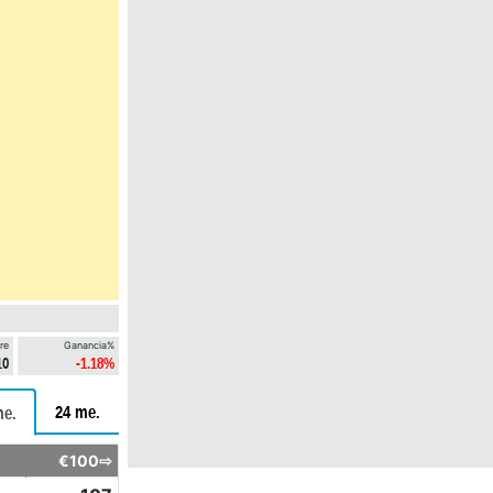
re
Ganancia%
10
-1.18%
24 me.
me.
€100⇨