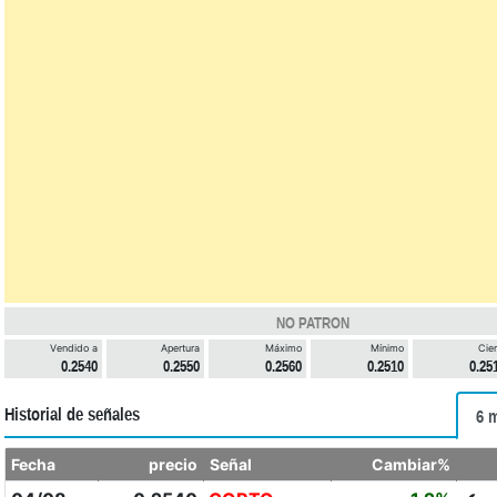
NO PATRON
Vendido a
Apertura
Máximo
Mínimo
Cier
0.2540
0.2550
0.2560
0.2510
0.25
Historial de señales
6 
Fecha
precio
Señal
Cambiar%