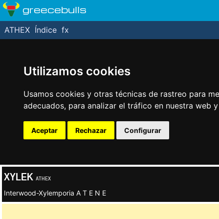
greecebulls
ATHEX
Índice
fx
Utilizamos cookies
Usamos cookies y otras técnicas de rastreo para me
adecuados, para analizar el tráfico en nuestra web 
Aceptar
Rechazar
Configurar
XYLEK
ATHEX
Interwood-Xylemporia A T E N E