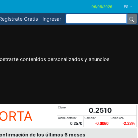
ES
Regístrate Gratis
Ingresar
ostrarte contenidos personalizados y anuncios
Cierre
0.2510
CORTA
Cierre Anterior
Cambiar
Cambiar%
0.2570
-0.0060
-2.33%
confirmación de los últimos 6 meses