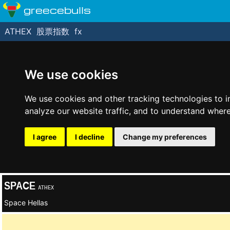
greecebulls
ATHEX
股票指数
fx
We use cookies
We use cookies and other tracking technologies to 
analyze our website traffic, and to understand where
I agree
I decline
Change my preferences
SPACE
ATHEX
Space Hellas