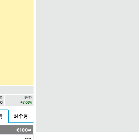
价
获得%
00
+7.06%
24个月
月
€100⇨