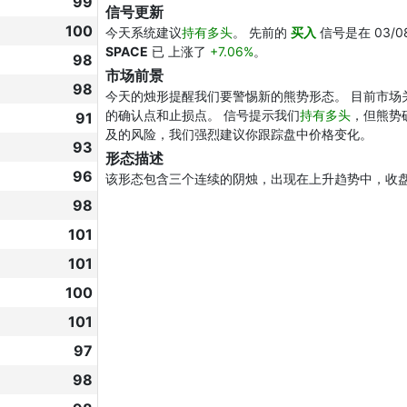
99
信号更新
100
今天系统建议
持有多头
。 先前的
买入
信号是在 03/0
SPACE
已 上涨了
+7.06%
。
98
市场前景
98
今天的烛形提醒我们要警惕新的熊势形态。 目前市场
的确认点和止损点。 信号提示我们
持有多头
，但熊势
91
及的风险，我们强烈建议你跟踪盘中价格变化。
93
形态描述
96
该形态包含三个连续的阴烛，出现在上升趋势中，收
98
101
101
100
101
97
98