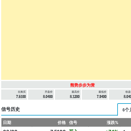
熊势步步为营
在购买
开盘价
最高价
最低价
收盘
7.5100
8.0400
8.1200
7.9400
8.04
信号历史
6个
日期
价格
信号
涨跌%