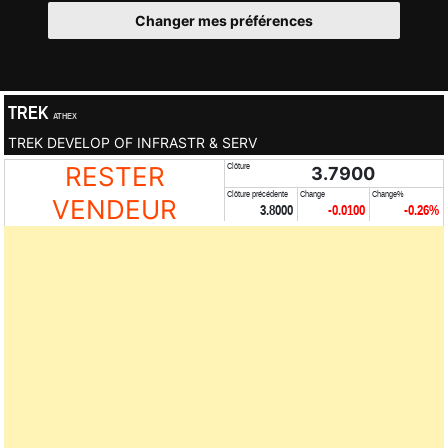
Changer mes préférences
TREK
ATHEX
TREK DEVELOP OF INFRASTR & SERV
RESTER
Clôture
3.7900
Clôture précédente
Change
Change%
VENDEUR
3.8000
-0.0100
-0.26%