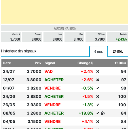
AUCUN PATRON
Vendu à
Ouvert
Haut
Bas
Clôture
Perte%
3.7000
3.8000
3.8000
3.7000
3.7900
+2.43%
Historique des signaux
24 mo.
6 mo.
Date
Prix
Signal
Change%
€100⇨
24/07
3.7000
VAD
+2.4%
94
❌
13/07
3.8000
ACHETER
-2.6%
97
❌
01/07
3.8200
VENDRE
-0.5%
✔
98
24/06
3.8800
ACHETER
-1.5%
100
❌
26/05
3.9300
VENDRE
-1.3%
✔
100
08/05
3.2800
ACHETER
+19.8%
✔ 👍
84
04/05
3.1500
VENDRE
+4.1%
84
❌