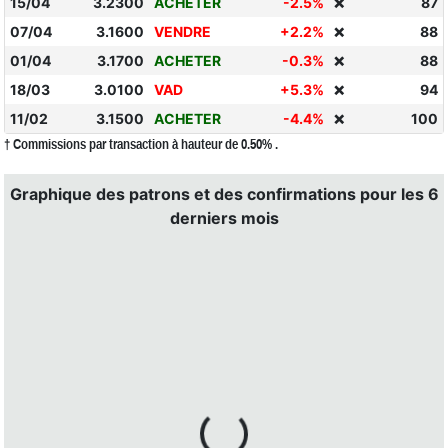
15/04
3.2300
ACHETER
-2.5%
87
❌
07/04
3.1600
VENDRE
+2.2%
88
❌
01/04
3.1700
ACHETER
-0.3%
88
❌
18/03
3.0100
VAD
+5.3%
94
❌
11/02
3.1500
ACHETER
-4.4%
100
❌
† Commissions par transaction à hauteur de 0.50% .
Graphique des patrons et des confirmations pour les 6
derniers mois