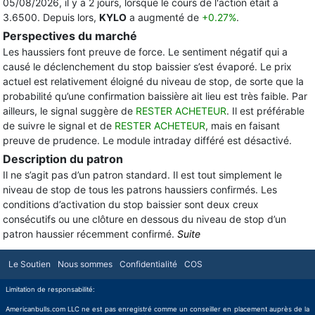
05/08/2026, il y a 2 jours, lorsque le cours de l'action était à
3.6500. Depuis lors,
KYLO
a augmenté de
+0.27%
.
Perspectives du marché
Les haussiers font preuve de force. Le sentiment négatif qui a
causé le déclenchement du stop baissier s’est évaporé. Le prix
actuel est relativement éloigné du niveau de stop, de sorte que la
probabilité qu’une confirmation baissière ait lieu est très faible. Par
ailleurs, le signal suggère de
RESTER ACHETEUR
. Il est préférable
de suivre le signal et de
RESTER ACHETEUR
, mais en faisant
preuve de prudence. Le module intraday différé est désactivé.
Description du patron
Il ne s’agit pas d’un patron standard. Il est tout simplement le
niveau de stop de tous les patrons haussiers confirmés. Les
conditions d’activation du stop baissier sont deux creux
consécutifs ou une clôture en dessous du niveau de stop d’un
patron haussier récemment confirmé.
Suite
Le Soutien
Nous sommes
Confidentialité
COS
Limitation de responsabilité:
Americanbulls.com LLC ne est pas enregistré comme un conseiller en placement auprès de la