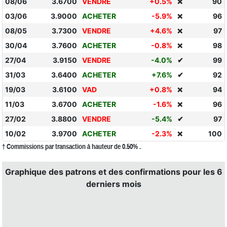
08/06
3.6700
VENDRE
+0.5%
90
❌
03/06
3.9000
ACHETER
-5.9%
96
❌
08/05
3.7300
VENDRE
+4.6%
97
❌
30/04
3.7600
ACHETER
-0.8%
98
❌
27/04
3.9150
VENDRE
-4.0%
✔
99
31/03
3.6400
ACHETER
+7.6%
✔
92
19/03
3.6100
VAD
+0.8%
94
❌
11/03
3.6700
ACHETER
-1.6%
96
❌
27/02
3.8800
VENDRE
-5.4%
✔
97
10/02
3.9700
ACHETER
-2.3%
100
❌
† Commissions par transaction à hauteur de 0.50% .
Graphique des patrons et des confirmations pour les 6
derniers mois