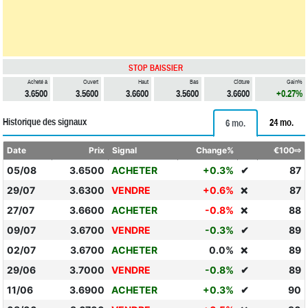
STOP BAISSIER
Acheté à
Ouvert
Haut
Bas
Clôture
Gain%
3.6500
3.5600
3.6600
3.5600
3.6600
+0.27%
Historique des signaux
24 mo.
6 mo.
Date
Prix
Signal
Change%
€100⇨
05/08
3.6500
ACHETER
+0.3%
✔
87
29/07
3.6300
VENDRE
+0.6%
87
❌
27/07
3.6600
ACHETER
-0.8%
88
❌
09/07
3.6700
VENDRE
-0.3%
✔
89
02/07
3.6700
ACHETER
0.0%
89
❌
29/06
3.7000
VENDRE
-0.8%
✔
89
11/06
3.6900
ACHETER
+0.3%
✔
90