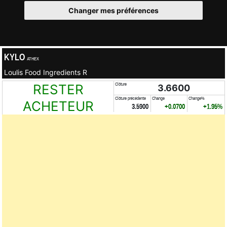
Changer mes préférences
KYLO
ATHEX
Loulis Food Ingredients R
RESTER
Clôture
3.6600
Clôture précédente
Change
Change%
ACHETEUR
3.5900
+0.0700
+1.95%