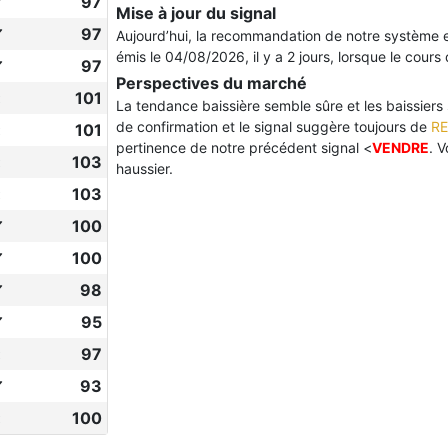
✔
97
Mise à jour du signal
✔
97
Aujourd’hui, la recommandation de notre système 
émis le 04/08/2026, il y a 2 jours, lorsque le cours 
✔
97
Perspectives du marché
101
La tendance baissière semble sûre et les baissiers so
de confirmation et le signal suggère toujours de
RE
101
pertinence de notre précédent signal <
VENDRE
. V
103
haussier.
103
✔
100
✔
100
✔
98
✔
95
97
✔
93
100