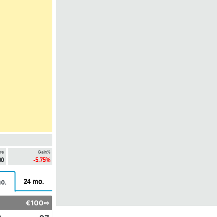
re
Gain%
00
-5.75%
24 mo.
o.
€100⇨