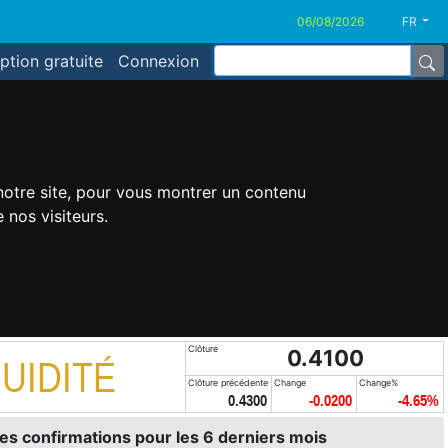
FR
iption gratuite
Connexion
 notre site, pour vous montrer un contenu
 nos visiteurs.
Clôture
0.4100
UIDITÉ
Clôture précédente
Change
Change%
0.4300
-0.0200
-4.65%
es confirmations pour les 6 derniers mois