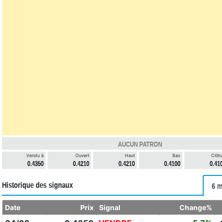
AUCUN PATRON
Vendu à
Ouvert
Haut
Bas
Clôtu
0.4350
0.4210
0.4210
0.4100
0.41
Historique des signaux
6 m
Date
Prix
Signal
Change%