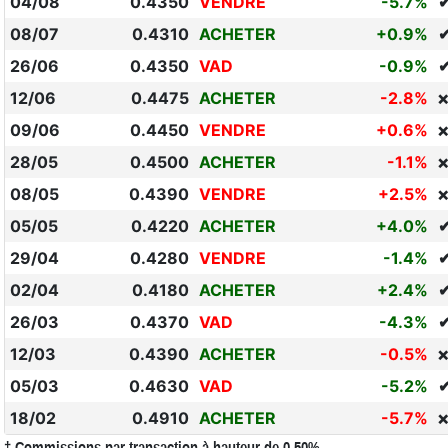
04/08
0.4350
VENDRE
-5.7%
08/07
0.4310
ACHETER
+0.9%
26/06
0.4350
VAD
-0.9%
12/06
0.4475
ACHETER
-2.8%
❌
09/06
0.4450
VENDRE
+0.6%
❌
28/05
0.4500
ACHETER
-1.1%
❌
08/05
0.4390
VENDRE
+2.5%
❌
05/05
0.4220
ACHETER
+4.0%
29/04
0.4280
VENDRE
-1.4%
02/04
0.4180
ACHETER
+2.4%
26/03
0.4370
VAD
-4.3%
12/03
0.4390
ACHETER
-0.5%
❌
05/03
0.4630
VAD
-5.2%
18/02
0.4910
ACHETER
-5.7%
❌
† Commissions par transaction à hauteur de 0.50% .