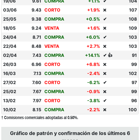
19/06
9.61
COMPRA
+1.1%
✔
104
03/06
9.43
CORTO
+1.9%
107
❌
25/05
9.38
COMPRA
+0.5%
✔
108
18/05
9.24
VENTA
+1.6%
109
❌
24/04
8.71
COMPRA
+6.0%
✔
103
22/04
8.48
VENTA
+2.7%
103
❌
02/04
7.43
COMPRA
+14.1%
✔ 👍
91
26/03
6.96
CORTO
+6.8%
99
❌
16/03
7.13
COMPRA
-2.4%
102
❌
27/02
7.60
CORTO
-6.2%
✔
97
25/02
7.67
COMPRA
-0.9%
99
❌
13/02
7.97
CORTO
-3.8%
✔
96
10/02
8.15
COMPRA
-2.2%
100
❌
† Comisiones comerciales adoptadas al 0.50%.
Gráfico de patrón y confirmación de los últimos 6