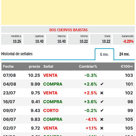
DOS CUERVOS BAJISTAS
Vendido a
Apertura
Máximo
Mínimo
Cierre
Ganancia%
10.25
10.40
10.40
10.22
10.22
-0.29%
Historial de señales
24 me.
6 me.
Fecha
precio
Señal
Cambiar%
€100⇨
07/08
10.25
VENTA
-0.3%
103
04/08
9.99
COMPRA
+2.6%
✔
101
23/07
9.75
VENTA
+2.5%
102
❌
16/07
9.41
COMPRA
+3.6%
✔
98
09/07
9.43
CORTO
-0.2%
✔
99
06/07
9.83
COMPRA
-4.1%
105
❌
02/07
9.72
VENTA
+1.1%
105
❌